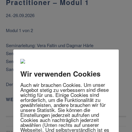
Practitioner – Modul 1
24.-26.09.2026
Modul 1 von 2
Seminarleitung: Vera Faltin und Dagmar Härle
Seminarort: online
Seminarzeiten: Donnerstag 13 – 19 Uhr, Freitag 10-17 Uhr,
Samstag 10-17 Uhr
Wir verwenden Cookies
Auch wir brauchen Cookies. Um unser
Der zweite Block findet am 26.-28.11.2026 online statt.
Angebot stetig zu verbessern sind diese
wichtig für uns. Einige Cookies sind
erforderlich, um die Funktionalität zu
WEITERLESEN
gewährleisten, andere brauchen wir für
unsere Statistik. Sie können die
Einstellungen jederzeit aufrufen und
Cookies auch nachträglich jederzeit
abwählen (Unten rechts auf unserer
Webseite). Und selbstverständlich ist es
AKADEMIE FÜR INTEGRATIVE TRAUMATHERAPIE