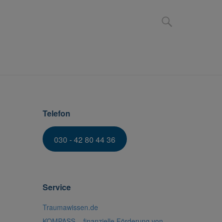
ER UNS
KONTAKT & ANFAHRT
Telefon
030 - 42 80 44 36
Service
Traumawissen.de
KOMPASS – finanzielle Förderung von