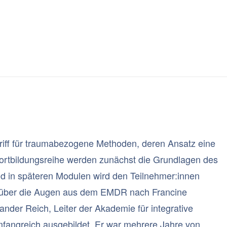
YCHOTRAUMATHERAPIE
SEMINARE
MEDIA
ÜB
griff für traumabezogene Methoden, deren Ansatz eine
 Fortbildungsreihe werden zunächst die Grundlagen des
nd in späteren Modulen wird den Teilnehmer:innen
ion über die Augen aus dem EMDR nach Francine
ander Reich, Leiter der Akademie für integrative
fangreich ausgebildet. Er war mehrere Jahre von