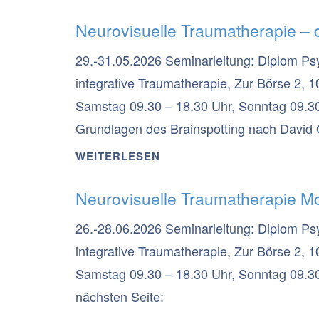
Neurovisuelle Traumatherapie – d
29.-31.05.2026 Seminarleitung: Diplom Ps
integrative Traumatherapie, Zur Börse 2, 1
Samstag 09.30 – 18.30 Uhr, Sonntag 09.30
Grundlagen des Brainspotting nach David G
Erkenntnis, dass unsere Blickrichtung best
WEITERLESEN
mit einem belastenden (oder auch erfreulic
Neurovisuelle Traumatherapie M
impliziten Gedächtnis verborgene Erfahrun
verarbeitet werden. Es wird vermutet, dass 
26.-28.06.2026 Seminarleitung: Diplom Ps
Verarbeitung schauen, eine entsprechende 
integrative Traumatherapie, Zur Börse 2, 1
zu verarbeitende Erlebnis gespeichert ist.
Samstag 09.30 – 18.30 Uhr, Sonntag 09.30 
nächsten Seite: