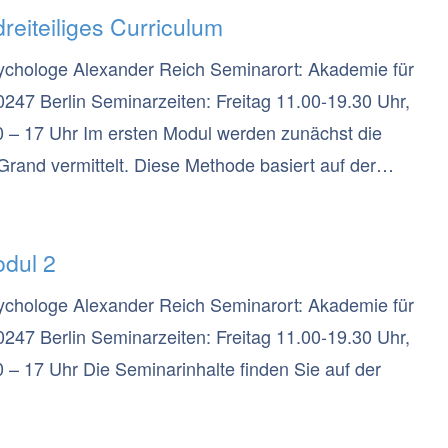
reiteiliges Curriculum
ychologe Alexander Reich Seminarort: Akademie für
0247 Berlin Seminarzeiten: Freitag 11.00-19.30 Uhr,
 – 17 Uhr Im ersten Modul werden zunächst die
rand vermittelt. Diese Methode basiert auf der
immt, wie stark wir uns emotional und physiologisch
hen) Thema verbinden. Unverarbeitete, tief im
odul 2
gen können über die Augenposition (re-)aktiviert und
der Punkt auf den die Klient:innen bei der
ychologe Alexander Reich Seminarort: Akademie für
Aktivierung in den Hirnregionen bewirkt, in denen das
0247 Berlin Seminarzeiten: Freitag 11.00-19.30 Uhr,
– 17 Uhr Die Seminarinhalte finden Sie auf der