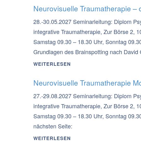
Neurovisuelle Traumatherapie – d
28.-30.05.2027 Seminarleitung: Diplom Ps
integrative Traumatherapie, Zur Börse 2, 1
Samstag 09.30 – 18.30 Uhr, Sonntag 09.30
Grundlagen des Brainspotting nach David G
Erkenntnis, dass unsere Blickrichtung best
WEITERLESEN
mit einem belastenden (oder auch erfreulic
Neurovisuelle Traumatherapie M
impliziten Gedächtnis verborgene Erfahrun
verarbeitet werden. Es wird vermutet, dass 
27.-29.08.2027 Seminarleitung: Diplom Ps
Verarbeitung schauen, eine entsprechende 
integrative Traumatherapie, Zur Börse 2, 1
zu verarbeitende Erlebnis gespeichert ist.
Samstag 09.30 – 18.30 Uhr, Sonntag 09.30 
nächsten Seite:
WEITERLESEN