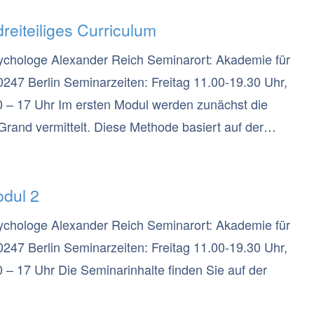
reiteiliges Curriculum
ychologe Alexander Reich Seminarort: Akademie für
0247 Berlin Seminarzeiten: Freitag 11.00-19.30 Uhr,
 – 17 Uhr Im ersten Modul werden zunächst die
rand vermittelt. Diese Methode basiert auf der
immt, wie stark wir uns emotional und physiologisch
hen) Thema verbinden. Unverarbeitete, tief im
odul 2
gen können über die Augenposition (re-)aktiviert und
der Punkt auf den die Klient:innen bei der
ychologe Alexander Reich Seminarort: Akademie für
Aktivierung in den Hirnregionen bewirkt, in denen das
0247 Berlin Seminarzeiten: Freitag 11.00-19.30 Uhr,
– 17 Uhr Die Seminarinhalte finden Sie auf der