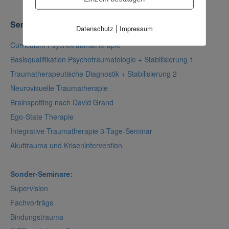
Seminare
|
Datenschutz
Impressum
Curriculum Psychotraumatherapie
Basisqualifikation Psychotraumatologie + Stabilisierung 1
Traumatherapeutische Diagnostik + Stabilisierung 2
Neurovisuelle Traumatherapie
Brainspotting nach David Grand
Ego-State Therapie
Integrative Traumatherapie 3-Tage-Seminar
Akuttrauma und Krisenintervention
Sonder-Seminare:
Supervision
Fachvorträge
Bindungstrauma