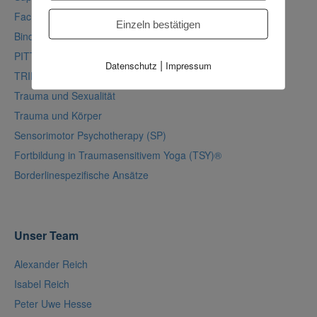
Fachvorträge
Einzeln bestätigen
Bindungstrauma
PITT nach Luise Reddemann
|
Datenschutz
Impressum
TRIMB
Trauma und Sexualität
Trauma und Körper
Sensorimotor Psychotherapy (SP)
Fortbildung in Traumasensitivem Yoga (TSY)®
Borderlinespezifische Ansätze
Unser Team
Alexander Reich
Isabel Reich
Peter Uwe Hesse