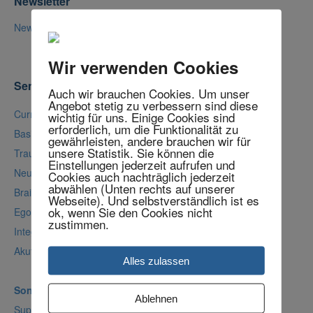
Newsletter
Newsletter bestellen
Wir verwenden Cookies
Seminare
Auch wir brauchen Cookies. Um unser
Angebot stetig zu verbessern sind diese
Curriculum Psychotraumatherapie
wichtig für uns. Einige Cookies sind
erforderlich, um die Funktionalität zu
Basisqualifikation Psychotraumatologie + Stabilisierung 1
gewährleisten, andere brauchen wir für
unsere Statistik. Sie können die
Traumatherapeutische Diagnostik + Stabilisierung 2
Einstellungen jederzeit aufrufen und
Neurovisuelle Traumatherapie
Cookies auch nachträglich jederzeit
abwählen (Unten rechts auf unserer
Brainspotting nach David Grand
Webseite). Und selbstverständlich ist es
ok, wenn Sie den Cookies nicht
Ego-State Therapie
zustimmen.
Integrative Traumatherapie 3-Tage-Seminar
Akuttrauma und Krisenintervention
Alles zulassen
Sonder-Seminare:
Ablehnen
Supervision