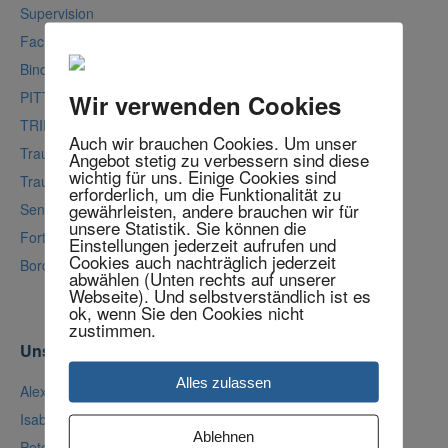
Supervision
Fachvorträge
Bindungstrauma
PITT nach Luise Reddemann
Wir verwenden Cookies
TRIMB
Auch wir brauchen Cookies. Um unser
Trauma und Sexualität
Angebot stetig zu verbessern sind diese
wichtig für uns. Einige Cookies sind
Trauma und Körper
erforderlich, um die Funktionalität zu
gewährleisten, andere brauchen wir für
Sensorimotor Psychotherapy (SP)
unsere Statistik. Sie können die
Fortbildung in Traumasensitivem Yoga (TSY)®
Einstellungen jederzeit aufrufen und
Cookies auch nachträglich jederzeit
Borderlinespezifische Ansätze
abwählen (Unten rechts auf unserer
Webseite). Und selbstverständlich ist es
ok, wenn Sie den Cookies nicht
zustimmen.
Unser Team
Alles zulassen
Alexander Reich
Isabel Reich
Ablehnen
Peter Uwe Hesse