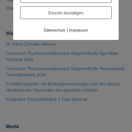
Elisabeth Hüttche
Einzeln bestätigen
|
Datenschutz
Impressum
Wissenswertes aus der Akademie
Dr. Katrin Dumalin-Kliesow
Curriculum Psychotraumatherapie Hauptmethode Ego-State
Therapie 2026
Curriculum Psychotraumatherapie Hauptmethode Neurovisuelle
Traumatherapie 2026
Fortbildungsreihe: mit Bindungsverletzungen und den daraus
resultierenden Dynamiken therapeutisch arbeiten
Integrative Traumatherapie 3 Tage Seminar
Media